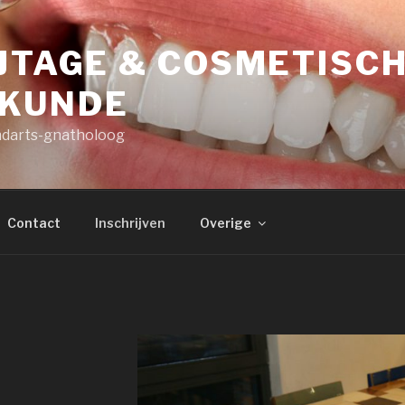
JTAGE & COSMETISC
KUNDE
ndarts-gnatholoog
Contact
Inschrijven
Overige