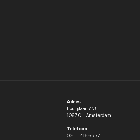
Adres
IJburglaan 773
1087 CL Amsterdam
Telefoon
020 – 416 65 77